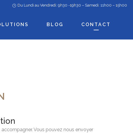
Du Lundi au Vendredi: 9h30 -19h30 – Samedi: 11h00 – 15h00
OLUTIONS
BLOG
CONTACT
N
tion
ous accompagner. Vous pouvez nous envoyer