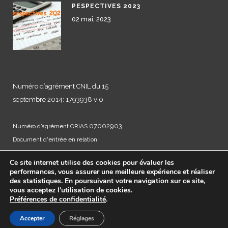
PESPECTIVES 2023
02 mai, 2023
Numéro d’agrément CNIL du 15
septembre 2014: 1793938 v 0
07002903
Numéro d’agrément ORIAS
Document d'entrée en relation
Mentions légales
Ce site internet utilise des cookies pour évaluer les
Politique de Cookies
performances, vous assurer une meilleure expérience et réaliser
Politique de Confidentialité
des statistiques. En poursuivant votre navigation sur ce site,
vous acceptez l'utilisation de cookies.
Préférences de confidentialité
.
Copyright @2019 Rochambeau Finance
Accepter
Réglages
Créé par LVS2, Agence de Marketing Digital